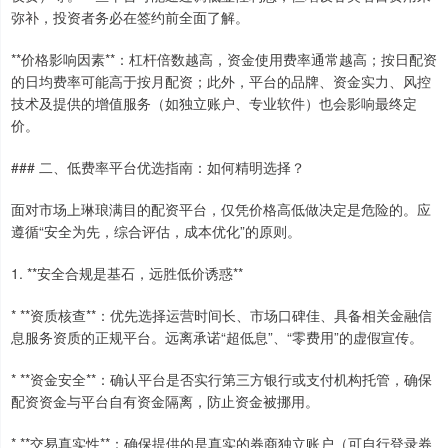
弥补，投资者务必在签约前全面了解。
**价格影响因素**：杠杆倍数越高，资金使用费率通常越高；按日配资
的日均费率可能高于按月配资；此外，平台的品牌、资金实力、风控
技术及提供的增值服务（如独立账户、专业软件）也会影响最终定
价。
### 二、低费率平台优选指南：如何精明选择？
面对市场上琳琅满目的配资平台，仅凭价格高低做决定是危险的。应
遵循“安全为先，综合评估，成本优化”的原则。
1. **安全合规是基石，远胜低价诱惑**
* **资质核查**：优先选择运营时间长、市场口碑佳、具备相关金融信
息服务资质的正规平台。远离承诺“超低息”、“零费用”的虚假宣传。
* **资金安全**：确认平台是否实行第三方银行或支付机构托管，确保
配资资金与平台自有资金隔离，防止资金被挪用。
* **交易真实性**：确保提供的是真实的券商独立账户（可自行登录券