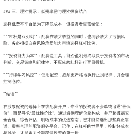
### 三、理性提示：低费率需与理性投资结合
选择低费率平台是为了降低成本，但投资者更需铭记：
* **杠杆是双刃剑**：配资在放大收益的同时，也同步放大了亏损风
险。务必根据自身风险承受能力审慎选择杠杆比例。
* **投资能力为本**：配资是工具，能否盈利最终取决于投资者的市场
判断、交易策略和纪律性。不应依赖杠杆进行盲目投机。
* **持续学习风控**：使用配资，必须更严格地执行止损纪律，并合理
控制仓位。
**结语**
在股票配资的选择上在线配资开户，专业的投资者不会单纯追逐“最低
价”，而是寻求“最优性价比”。通过透彻理解价格构成，并严格遵循安
全合规、综合评估、明晰成本的优选指南，您才能筛选出那些真正靠
谱、费率合理的配资服务平台。记住，在杠杆的世界里，控制好成本
与风险，才是走向长期稳健投资的第一步。