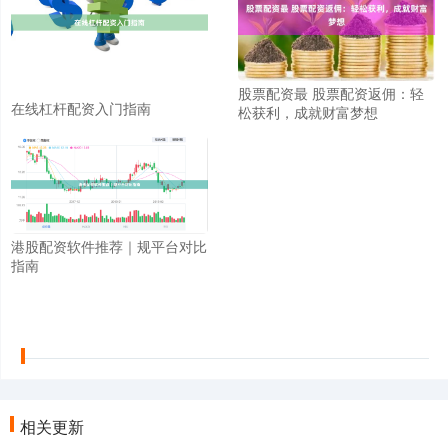
股票配资最 股票配资返佣：轻
在线杠杆配资入门指南
松获利，成就财富梦想
港股配资软件推荐｜规平台对比
指南
相关更新