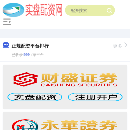
正规配资平台排行
更多
已收录
999
+家平台