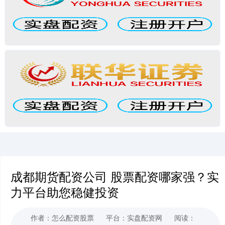
成都期货配资公司 股票配资哪家强？实
力平台助您稳健投资
作者：怎么配资股票
平台：实盘配资网
阅读：