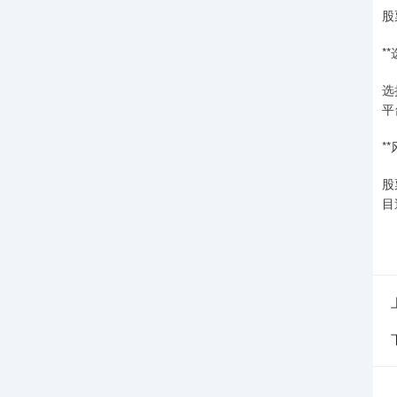
股
*
选
平
*
股
目