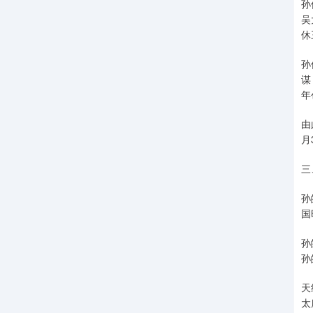
孙
吴
休
孙
谋
年
由
月
三
孙
国
孙
孙
天
太