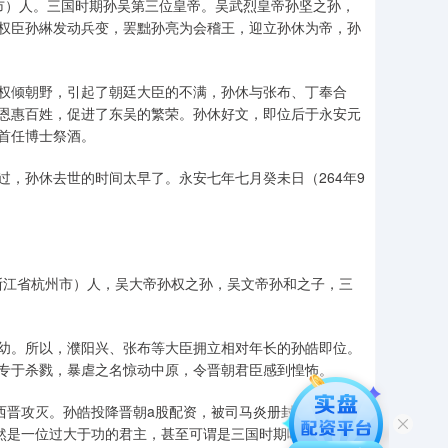
州市）人。三国时期孙吴第三位皇帝。吴武烈皇帝孙坚之孙，
，权臣孙綝发动兵变，罢黜孙亮为会稽王，迎立孙休为帝，孙
权倾朝野，引起了朝廷大臣的不满，孙休与张布、丁奉合
恩惠百姓，促进了东吴的繁荣。孙休好文，即位后于永安元
首任博士祭酒。
，孙休去世的时间太早了。永安七年七月癸未日（264年9
今浙江省杭州市）人，吴大帝孙权之孙，吴文帝孙和之子，三
幼。所以，濮阳兴、张布等大臣拥立相对年长的孙皓即位。
专于杀戮，暴虐之名惊动中原，令晋朝君臣感到惶怖。
西晋攻灭。孙皓投降晋朝a股配资，被司马炎册封为归命侯。
显然是一位过大于功的君主，甚至可谓是三国时期唯一的暴