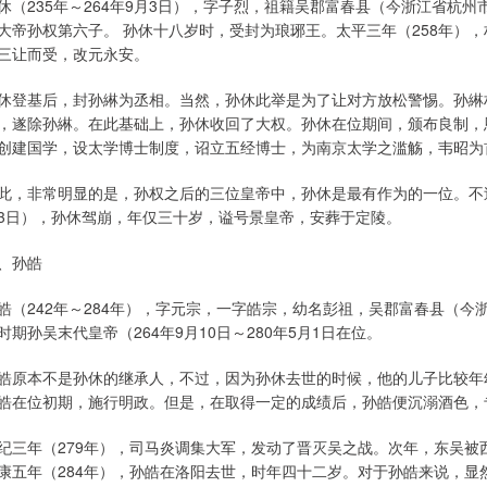
休（235年～264年9月3日），字子烈，祖籍吴郡富春县（今浙江省杭
大帝孙权第六子。 孙休十八岁时，受封为琅琊王。太平三年（258年）
三让而受，改元永安。
休登基后，封孙綝为丞相。当然，孙休此举是为了让对方放松警惕。孙綝
，遂除孙綝。在此基础上，孙休收回了大权。孙休在位期间，颁布良制，
创建国学，设太学博士制度，诏立五经博士，为南京太学之滥觞，韦昭为
此，非常明显的是，孙权之后的三位皇帝中，孙休是最有作为的一位。不过
3日），孙休驾崩，年仅三十岁，谥号景皇帝，安葬于定陵。
、孙皓
皓（242年～284年），字元宗，一字皓宗，幼名彭祖，吴郡富春县（
时期孙吴末代皇帝（264年9月10日～280年5月1日在位。
皓原本不是孙休的继承人，不过，因为孙休去世的时候，他的儿子比较年
皓在位初期，施行明政。但是，在取得一定的成绩后，孙皓便沉溺酒色，
纪三年（279年），司马炎调集大军，发动了晋灭吴之战。次年，东吴被
康五年（284年），孙皓在洛阳去世，时年四十二岁。对于孙皓来说，