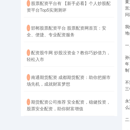
黄
​股票配资平台有 【新手必看】个人炒股配
·
宫
资平台Top5实测测评
问
我
​邯郸股票配资平台 股票配资网首页：安
·
地
全、便捷、专业配资服务
一
​配资股牛网 炒股没资金？教你巧妙借力，
·
孙
轻松入市
年
制
​南通期货配资 成都期货配资：助你把握市
·
不
场先机，成就财富梦想
三
永
​期货配资公司推荐 安全配资，稳健投资，
·
么
股票安全配资，助你财富增值
二