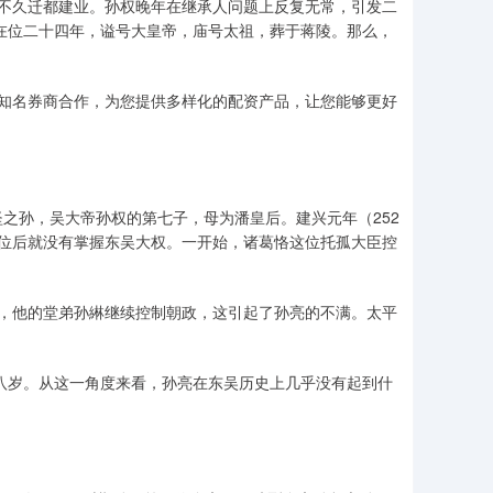
吴。不久迁都建业。孙权晚年在继承人问题上反复无常，引发二
，在位二十四年，谥号大皇帝，庙号太祖，葬于蒋陵。那么，
知名券商合作，为您提供多样化的配资产品，让您能够更好
坚之孙，吴大帝孙权的第七子，母为潘皇后。建兴元年（252
位后就没有掌握东吴大权。一开始，诸葛恪这位托孤大臣控
，他的堂弟孙綝继续控制朝政，这引起了孙亮的不满。太平
十八岁。从这一角度来看，孙亮在东吴历史上几乎没有起到什