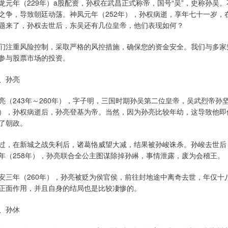
龙元年（229年）a股配资，孙权在武昌正式称帝，国号“吴”，史称孙
之争，导致朝廷动荡。神凤元年（252年），孙权病逝，享年七十一岁
题来了，孙权去世后，东吴还有几位皇帝，他们表现如何？
们注重风险控制，采取严格的风控措施，确保您的资金安全。我们与多家
参与股票市场的投资。
、孙亮
亮（243年～260年），字子明，三国时期孙吴第二位皇帝，吴武烈帝孙
），孙权病逝后，孙亮登基为帝。当然，因为孙亮比较年幼，这导致他即
了朝政。
过，在新城之战失利后，诸葛恪威望大减，结果被孙峻诛杀。孙峻去世后
年（258年），孙亮联合全公主图谋除掉孙綝，事情泄露，废为会稽王。
安三年（260年），孙亮被贬为侯官侯，前往封地途中离奇去世，年仅
正面作用，并且自身的结局也是比较凄惨的。
、孙休